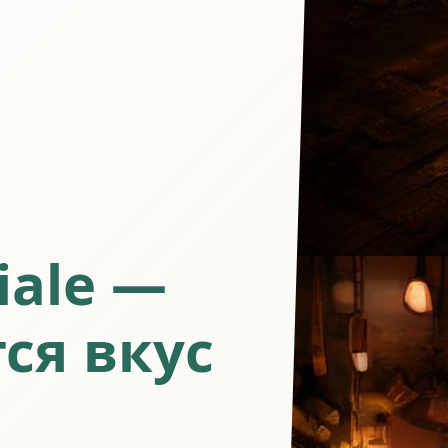
iale —
ся вкус