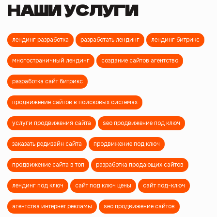
НАШИ УСЛУГИ
лендинг разработка
разработать лендинг
лендинг битрикс
многостраничный лендинг
создание сайтов агентство
разработка сайт битрикс
продвижение сайтов в поисковых системах
услуги продвижения сайта
seo продвижение под ключ
заказать редизайн сайта
продвижение под ключ
продвижение сайта в топ
разработка продающих сайтов
лендинг под ключ
сайт под ключ цены
сайт под-ключ
агентства интернет рекламы
seo продвижение сайтов