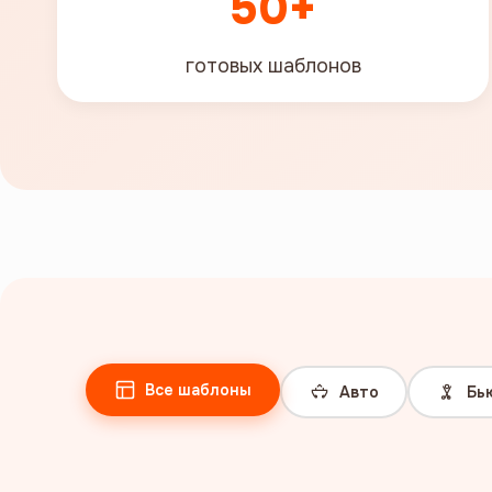
50+
готовых шаблонов
Все шаблоны
Авто
Бь